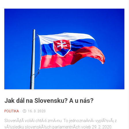
Jak dál na Slovensku? A u nás?
POLITIKA
16. 3. 2020
SlovenÅ¡tÃ­ voliÄi chtÄ›li zmÄ›nu. To jednoznaÄnÄ› vyplÃ½vÃ¡ z
vÃ½sledku slovenskÃ½ch parlamentnÃ­ch voleb 29. 2. 2020.