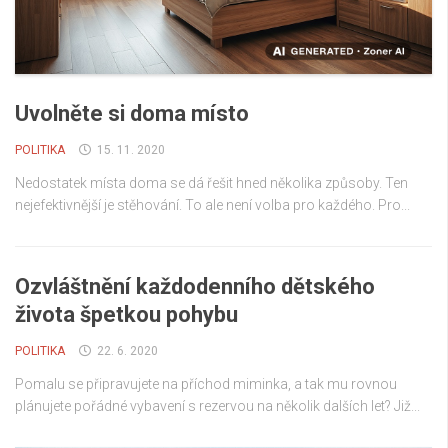
Uvolněte si doma místo
POLITIKA
15. 11. 2020
Nedostatek místa doma se dá řešit hned několika způsoby. Ten
nejefektivnější je stěhování. To ale není volba pro každého. Pro...
Ozvláštnění každodenního dětského
života špetkou pohybu
POLITIKA
22. 6. 2020
Pomalu se připravujete na příchod miminka, a tak mu rovnou
plánujete pořádné vybavení s rezervou na několik dalších let? Již...