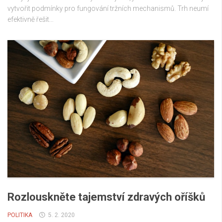
vytvořit podmínky pro fungování tržních mechanismů. Trh neumí
efektivně řešit...
Rozlouskněte tajemství zdravých oříšků
POLITIKA
5. 2. 2020