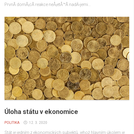
PrvnÃ­ domÃ¡cÃ­ reakce neÅ¡etÅ™Ã­ nadÄ›jemi...
Úloha státu v ekonomice
POLITIKA
12. 3. 2020
Stát je jedním z ekonomických subjektů, jehož hlavním úkolem je