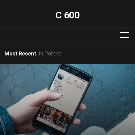
Skip
to
C 600
content
Most Recent.
In Politika.