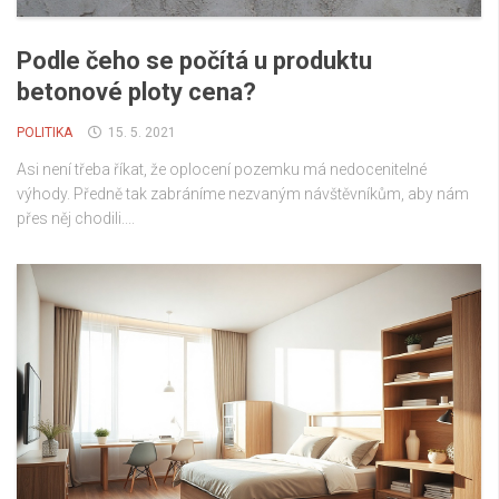
Podle čeho se počítá u produktu
betonové ploty cena?
POLITIKA
15. 5. 2021
Asi není třeba říkat, že oplocení pozemku má nedocenitelné
výhody. Předně tak zabráníme nezvaným návštěvníkům, aby nám
přes něj chodili....