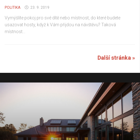
POLITIKA
23. 9. 2019
Vymýšlíte pokoj pro své dítě nebo místnost, do které budete
usazovat hosty, když k Vám přijdou na návštěvu? Taková
místnost...
Další stránka »