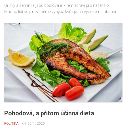
Oříšky a semínka jsou doslova elixírem zdraví pro naše tělo.
Mnoho lidí se jim záměrně vyhýbá kvůli jejich vysokému obsahu...
Pohodová, a přitom účinná dieta
POLITIKA
20. 1. 2020