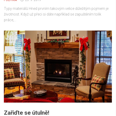
POLITIKA
25. 9. 2019
Typy materiálů Hned prvním takovým velice důležitým pojmem je
životnost. Když už přeci si dáte například se zapuštěním tolik
práce,...
Zařiďte se útulně!