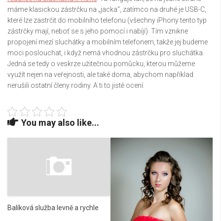
máme klasickou zástrčku na „jacka“, zatímco na druhé je USB-C,
které lze zastrčit do mobilního telefonu (všechny iPhony tento typ
zástrčky mají, neboť se s jeho pomocí i nabíjí).
Tím vznikne
propojení mezí sluchátky a mobilním telefonem, takže jej budeme
moci poslouchat, i když nemá vhodnou zástrčku pro sluchátka.
Jedná se tedy o veskrze užitečnou pomůcku, kterou můžeme
využít nejen na veřejnosti, ale také doma, abychom například
nerušili ostatní členy rodiny. A ti to jistě ocení.
You may also like...
Balíková služba levně a rychle