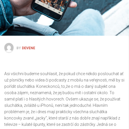
BY
DEVENE
Asi všichni budeme souhlasit, že pokud chce někdo poslouchat ať
už písničky nebo videa či podcasty z mobilu na veřejnosti, měl by si
pořídit sluchátka. Koneckonců, to,že o má o daný subjekt ona
osoba zájem, neznamená, že jej budou mít i ostatní okolo. To
samé platí i o hlasitých hovorech. Ovšem ukazuje se, že používat
sluchátka, zvláště u iPhonů, není tak jednoduché.
Hlavním
problémem je, že i dnes mají prakticky všechna sluchátka
koncovky zvané „jacky“, které starší z nás dobře znají například z
televize – kulaté špunty, které se zastrčí do zástrčky. Jedná se o