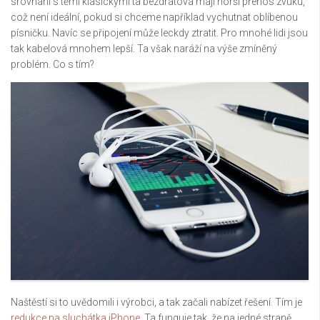
srovnání s těmi klasickými ta bezdrátová mají horší přenos zvuku,
což není ideální, pokud si chceme například vychutnat oblíbenou
písničku. Navíc se připojení může leckdy ztratit. Pro mnohé lidi jsou
tak kabelová mnohem lepší. Ta však naráží na výše zmíněný
problém. Co s tím?
Naštěstí si to uvědomili i výrobci, a tak začali nabízet řešení. Tím je
redukce na sluchátka iPhone
. Ta funguje tak, že na jedné straně