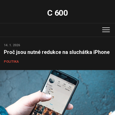
Skip
to
C 600
content
14. 1. 2026
Proč jsou nutné redukce na sluchátka iPhone
POLITIKA