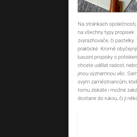
Na stránkách společnosti, 
na všechny typy propisek. 
zvýrazňovače, či pastelky.
praktické. Kromě obyčejný
luxusní propisky s potiskem
chcete udělat radost, nebo
jinou významnou věc. Samo
svým zaměstnancům, kteří j
tomu získáte i možné zakáz
dostane do rukou, či jí někd