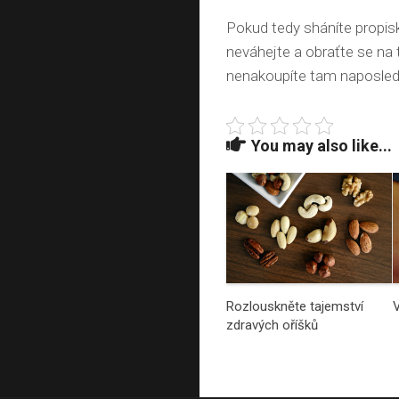
Pokud tedy sháníte propisk
neváhejte a obraťte se na 
nenakoupíte tam naposled
You may also like...
Rozlouskněte tajemství
V
zdravých oříšků