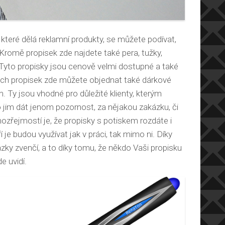
které dělá reklamní produkty, se můžete podívat,
Kromě propisek zde najdete také pera, tužky,
 Tyto propisky jsou cenově velmi dostupné a také
ch propisek zde můžete objednat také dárkové
. Ty jsou vhodné pro důležité klienty, kterým
 jim dát jenom pozornost, za nějakou zakázku, či
zřejmostí je, že propisky s potiskem rozdáte i
e budou využívat jak v práci, tak mimo ni. Díky
ky zvenčí, a to díky tomu, že někdo Vaši propisku
e uvidí.