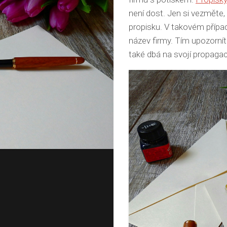
není dost. Jen si vezměte,
propisku. V takovém přípa
název firmy. Tím upozornít
také dbá na svojí propagac