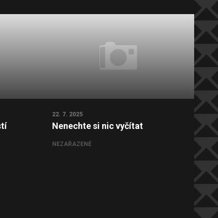
22. 7. 2025
15. 7
tí
Nenechte si nic vyčítat
Udě
dův
NEZAŘAZENÉ
NEZ