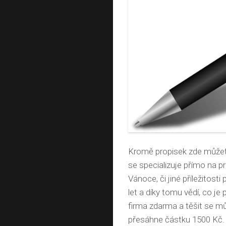
Kromě propisek zde můžete 
se specializuje přímo na 
Vánoce, či jiné příležitost
let a díky tomu vědí, co je
firma zdarma a těšit se m
přesáhne částku 1500 Kč.