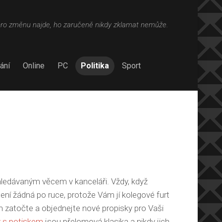
pro změnu najde, ho zaručeně nikdy zklamat nemůže.
ání
Online
PC
Politika
Sport
yhledávaným věcem v kanceláři. Vždy, když
není žádná po ruce, protože Vám jí kolegové furt
m zatočte a objednejte nové propisky pro Vaši
y s potiskem
jsou přelomová klasika a nikdy jich