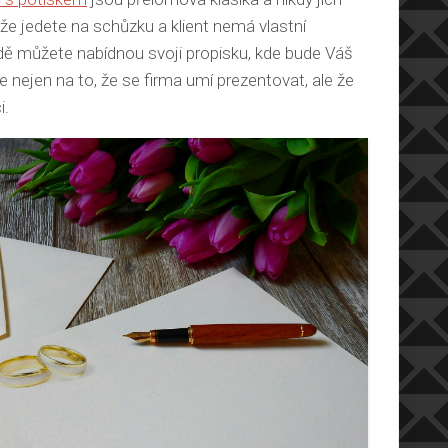
 že jedete na schůzku a klient nemá vlastní
dě můžete nabídnou svoji propisku, kde bude Váš
e nejen na to, že se firma umí prezentovat, ale že
i.