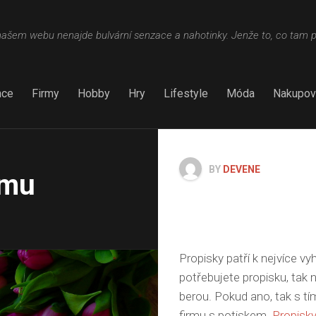
šem webu nenajde bulvární senzace a nahotinky. Jenže to, co tam 
nce
Firmy
Hobby
Hry
Lifestyle
Móda
Nakupov
BY
DEVENE
rmu
Propisky patří k nejvíce v
potřebujete propisku, tak 
berou. Pokud ano, tak s tí
firmu s potiskem.
Propisk