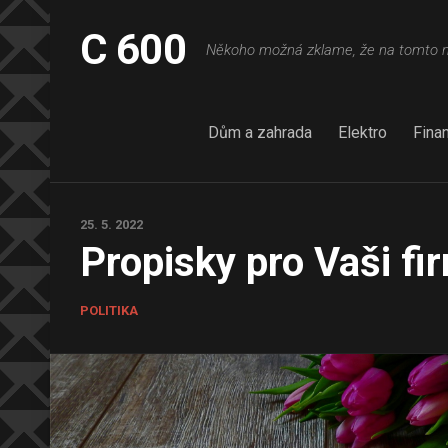
Skip
to
C 600
Někoho možná zklame, že na tomto na
content
Dům a zahrada
Elektro
Fina
25. 5. 2022
Propisky pro Vaši fi
POLITIKA