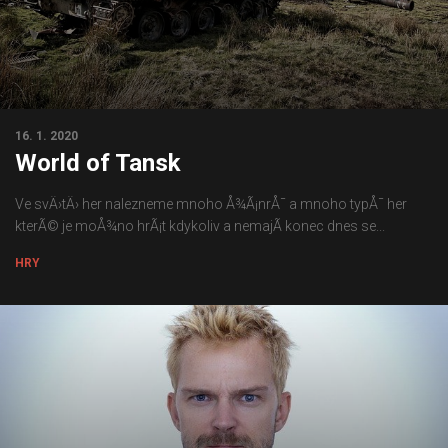
16. 1. 2020
World of Tansk
Ve svÄ›tÄ› her nalezneme mnoho Å¾Ã¡nrÅ¯ a mnoho typÅ¯ her
kterÃ© je moÅ¾no hrÃ¡t kdykoliv a nemajÃ­ konec dnes se...
HRY