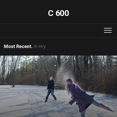
Skip
to
C 600
content
Most Recent.
In Hry.