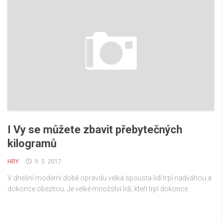
I Vy se můžete zbavit přebytečných
kilogramů
HRY
9. 3. 2017
V dnešní moderní době opravdu velká spousta lidí trpí nadváhou a
dokonce obezitou. Je velké množství lidí, kteří trpí dokonce...