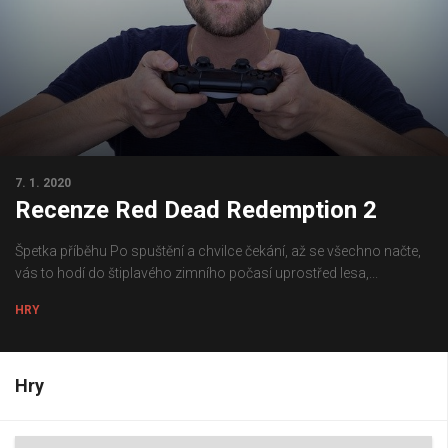
7. 1. 2020
Recenze Red Dead Redemption 2
Špetka příběhu Po spuštění a chvilce čekání, až se všechno načte,
vás to hodí do štiplavého zimního počasí uprostřed lesa,...
HRY
Hry