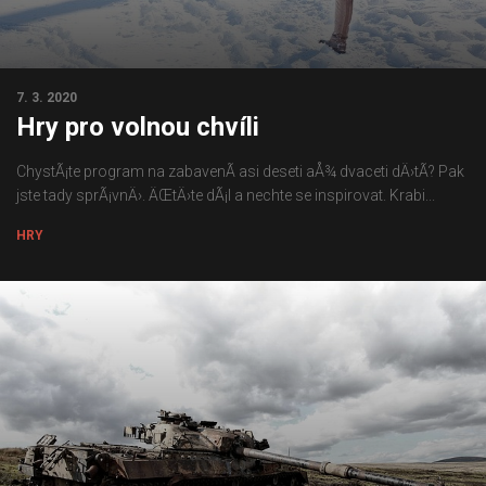
7. 3. 2020
Hry pro volnou chvíli
ChystÃ¡te program na zabavenÃ­ asi deseti aÅ¾ dvaceti dÄ›tÃ­? Pak
jste tady sprÃ¡vnÄ›. ÄŒtÄ›te dÃ¡l a nechte se inspirovat. Krabi...
HRY