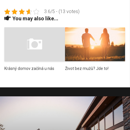
3.6/5 - (13 votes)
You may also like...
Krásný domov začíná u nás
Život bez mužů? Jde to!