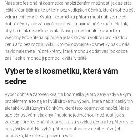
Naše
profesionální kosmetika
nabízí ženám možnost, jak se stát
ještě krásnějšími a to přitom bez vedlejších účinků, které mohou být
velmi nepříjemné. Kvalitní kosmetika přitom musí nabízet nejen
dobré účinky, ale zároveň musí být i maximálně šetrná k tělu tak,
aby ho nijak nepoškozovala. Naše profesionální kosmetika
všechny tyto kritéria splňuje a je tak skvělou volbou pro každou
ženu a to bez rozdílu věku. Kromě obyčejné kosmetiky pak u nás
navíc naleznete i různé krémy, které mohou dodat vaší pokožce
zašlí lesk a mohou jí pomoci k větší vitalitě.
Vyberte si kosmetiku, která vám
sedne
Výběr dobré a zároveň kvalitní kosmetiky je pro ženy vždy velkým
problémem a to nejen kvůli širokému výběru, která nabízí český trh
ale také kvůli různým účinkům, které tato kosmetika nabízí. Naše
společnost vám však nyní nabídne jedinečnou možnost, jak si
zakoupit profesionální kosmetiku za skvělou cenu a to přitom v té
nejvyšší kvalitě. Na výběr přitom dostanete z desítek různých
přípravků, které čekají právě na vás.