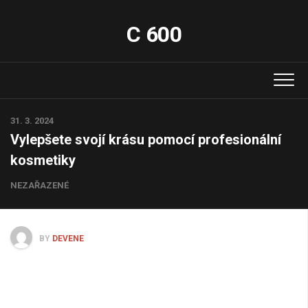
Skip
to
C 600
content
31. 3. 2024
Vylepšete svojí krásu pomocí profesionální
kosmetiky
NEZAŘAZENÉ
BY
DEVENE