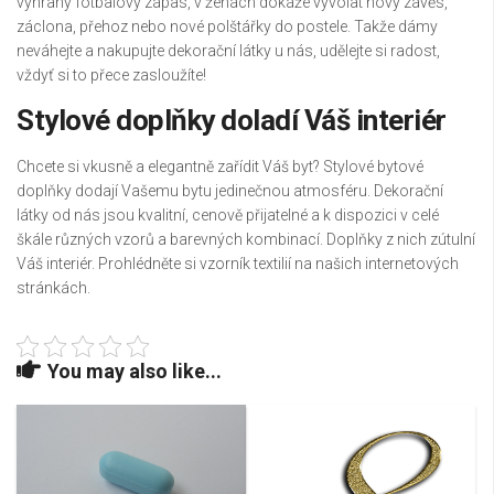
vyhraný fotbalový zápas, v ženách dokáže vyvolat nový závěs,
záclona, přehoz nebo nové polštářky do postele. Takže dámy
neváhejte a nakupujte
dekorační látky
u nás, udělejte si radost,
vždyť si to přece zasloužíte!
Stylové doplňky doladí Váš interiér
Chcete si vkusně a elegantně zařídit Váš byt? Stylové bytové
doplňky dodají Vašemu bytu jedinečnou atmosféru. Dekorační
látky od nás jsou kvalitní, cenově přijatelné a k dispozici v celé
škále různých vzorů a barevných kombinací. Doplňky z nich zútulní
Váš interiér. Prohlédněte si vzorník textilií na našich internetových
stránkách.
You may also like...