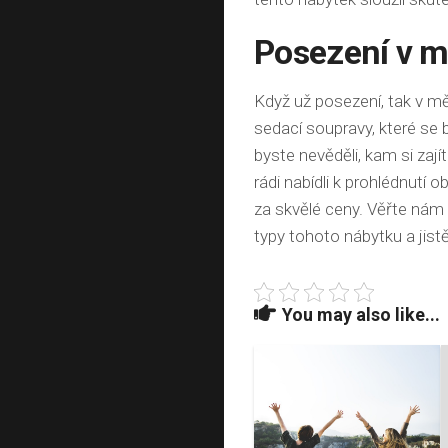
Posezení v 
Když už posezení, tak v mě
sedací soupravy, které se 
byste nevěděli, kam si zaj
rádi nabídli k prohlédnutí
za skvělé ceny. Věřte nám 
typy tohoto nábytku a jistě
You may also like...