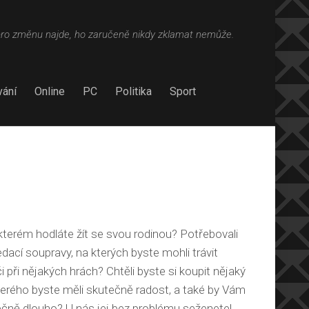
pro změnu najde, ho zaručeně nikdy zklamat nemůže.
ání
Online
PC
Politika
Sport
e kterém hodláte žít se svou rodinou? Potřebovali
edací soupravy
, na kterých byste mohli trávit
či při nějakých hrách? Chtěli byste si koupit nějaký
terého byste měli skutečně radost, a také by Vám
tečně dlouho? U nás jej bez problému seženete!