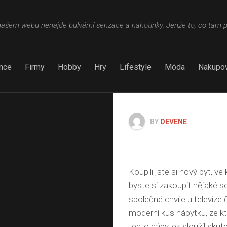
šem webu nenajde bulvární senzace a nahotinky. Jenže to, co tam 
nce
Firmy
Hobby
Hry
Lifestyle
Móda
Nakupov
BY
DEVENE
Koupili jste si nový byt, v
byste si zakoupit nějaké
s
společné chvíle u televize 
moderní kus nábytku, ze k
tento nábytek sloužil sku