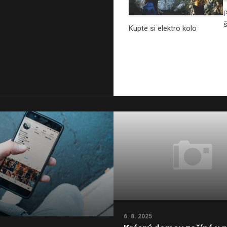
P
š
Kupte si elektro kolo
6. 8. 2025