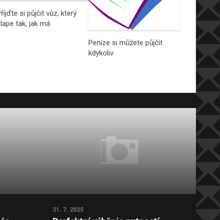
řijďte si půjčit vůz, který
lape tak, jak má
Peníze si můžete půjčit
kdykoliv
31. 7. 2025
22. 7