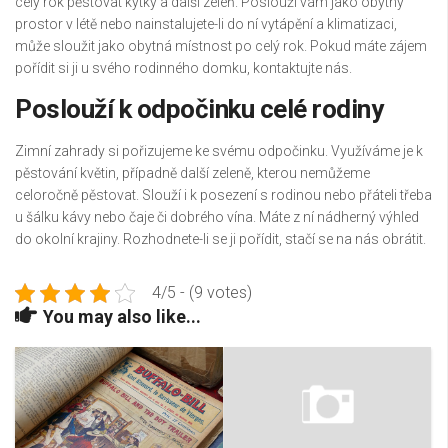
celý rok pěstovat kytky a další zeleň. Poslouží vám jako obytný
prostor v létě nebo nainstalujete-li do ní vytápění a klimatizaci,
může sloužit jako obytná místnost po celý rok. Pokud máte zájem
pořídit si ji u svého rodinného domku, kontaktujte nás.
Poslouží k odpočinku celé rodiny
Zimní zahrady si pořizujeme ke svému odpočinku. Využíváme je k
pěstování květin, případně další zeleně, kterou nemůžeme
celoročně pěstovat. Slouží i k posezení s rodinou nebo přáteli třeba
u šálku kávy nebo čaje či dobrého vína. Máte z ní nádherný výhled
do okolní krajiny. Rozhodnete-li se ji pořídit, stačí se na nás obrátit.
4/5 - (9 votes)
You may also like...