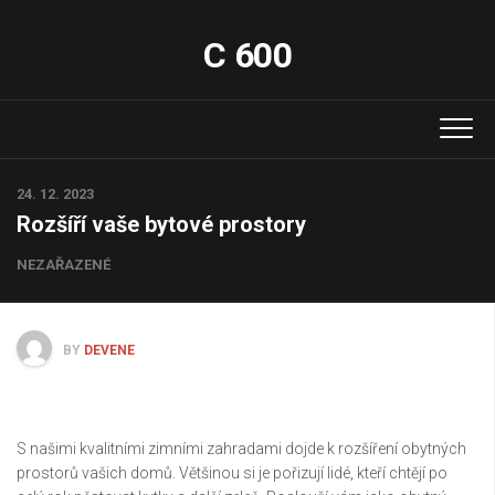
Skip
to
C 600
content
24. 12. 2023
Rozšíří vaše bytové prostory
NEZAŘAZENÉ
BY
DEVENE
S našimi kvalitními
zimními zahradami
dojde k rozšíření obytných
prostorů vašich domů. Většinou si je pořizují lidé, kteří chtějí po