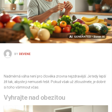
BY
DEVENE
Nadměrná váha není pro člověka zrovna nejzdravější. Je tedy lepší
žít tak, abyste ji nemuseli řešit. Pokud však už ztloustnete, je dobré
si toho všimnout včas.
Vyhrajte nad obezitou