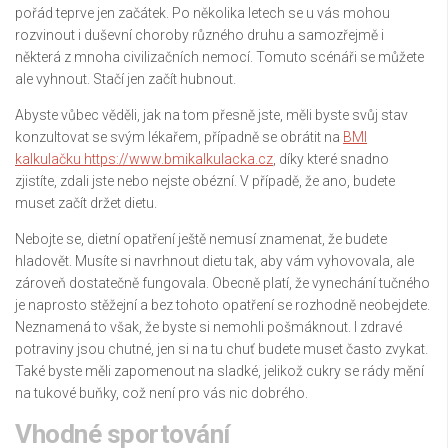
pořád teprve jen začátek. Po několika letech se u vás mohou
rozvinout i duševní choroby různého druhu a samozřejmě i
některá z mnoha civilizačních nemocí. Tomuto scénáři se můžete
ale vyhnout. Stačí jen začít hubnout.
Abyste vůbec věděli, jak na tom přesně jste, měli byste svůj stav
konzultovat se svým lékařem, případně se obrátit na
BMI
kalkulačku https://www.bmikalkulacka.cz
, díky které snadno
zjistíte, zdali jste nebo nejste obézní.
V případě, že ano, budete
muset začít držet dietu
.
Nebojte se, dietní opatření ještě nemusí znamenat, že budete
hladovět. Musíte si navrhnout dietu tak, aby vám vyhovovala, ale
zároveň dostatečně fungovala. Obecně platí, že vynechání tučného
je naprosto stěžejní a bez tohoto opatření se rozhodně neobejdete.
Neznamená to však, že byste si nemohli pošmáknout. I zdravé
potraviny jsou chutné, jen si na tu chuť budete muset často zvykat.
Také byste měli zapomenout na sladké, jelikož cukry se rády mění
na tukové buňky, což není pro vás nic dobrého.
Vhodné sportování