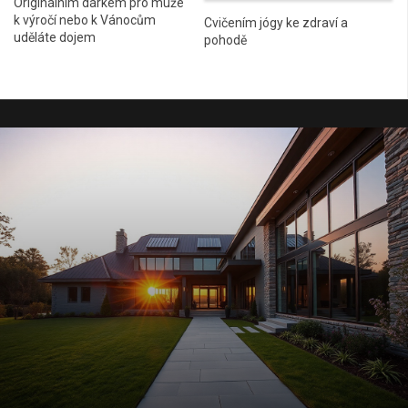
Originálním dárkem pro muže
k výročí nebo k Vánocům
Cvičením jógy ke zdraví a
uděláte dojem
pohodě