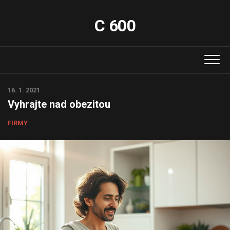
Skip
to
C 600
content
16. 1. 2021
Vyhrajte nad obezitou
FIRMY