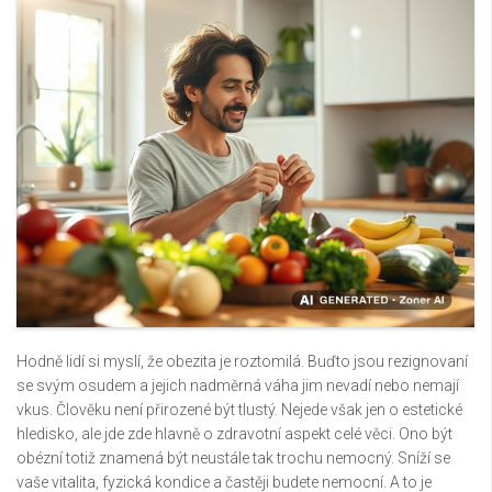
Hodně lidí si myslí, že obezita je roztomilá. Buďto jsou rezignovaní
se svým osudem a jejich nadměrná váha jim nevadí nebo nemají
vkus. Člověku není přirozené být tlustý. Nejede však jen o estetické
hledisko, ale jde zde hlavně o zdravotní aspekt celé věci. Ono být
obézní totiž znamená být neustále tak trochu nemocný. Sníží se
vaše vitalita, fyzická kondice a častěji budete nemocní. A to je