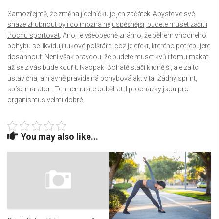
Samozřejmě, že změna jídelníčku je jen začátek.
Abyste ve své
snaze zhubnout byli co možná nejúspěšnější, budete muset začít i
trochu sportovat
. Ano, je všeobecně známo, že během vhodného
pohybu se likvidují tukové polštáře, což je efekt, kterého potřebujete
dosáhnout. Není však pravdou, že budete muset kvůli tomu makat
až se z vás bude kouřit. Naopak. Bohatě stačí klidnější, ale za to
ustavičná, a hlavně pravidelná pohybová aktivita. Žádný sprint,
spíše maraton. Ten nemusíte odběhat. I procházky jsou pro
organismus velmi dobré.
You may also like...