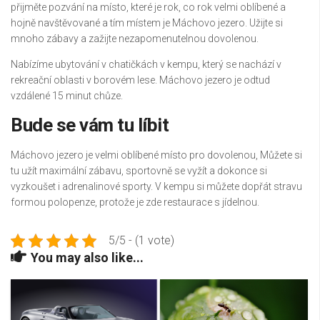
přijměte pozvání na místo, které je rok, co rok velmi oblíbené a
hojně navštěvované a tím místem je Máchovo jezero. Užijte si
mnoho zábavy a zažijte nezapomenutelnou dovolenou.
Nabízíme ubytování v chatičkách v kempu, který se nachází v
rekreační oblasti v borovém lese. Máchovo jezero je odtud
vzdálené 15 minut chůze.
Bude se vám tu líbit
Máchovo jezero
je velmi oblíbené místo pro dovolenou, Můžete si
tu užít maximální zábavu, sportovně se vyžít a dokonce si
vyzkoušet i adrenalinové sporty. V kempu si můžete dopřát stravu
formou polopenze, protože je zde restaurace s jídelnou.
5/5 - (1 vote)
You may also like...