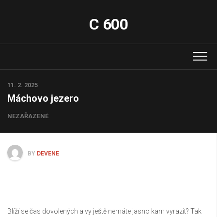
Skip
to
C 600
content
11. 2. 2025
Máchovo jezero
NEZAŘAZENÉ
BY
DEVENE
Blíží se čas dovolených a vy ještě nemáte jasno kam vyrazit? Tak