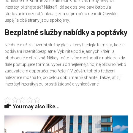
pohlédneme. Buďme za ně ale rádi. Kdo z vás nikdy nevyužil
inzeráty
, přiznejte se? Někteří lidé se doslova baví četbou a
studováním inzerátů, hledají, zda se jim něco nehodí. Obvykle
uspějí a obě strany jsou spokojeny.
Bezplatné služby nabídky a poptávky
Nechcete už za inzertní služby platit? Tedy hledejte ta místa, kde je
podávání inzerátůbezplatné. Vybíráte podle jasných kritérií a
obchodujete efektivně. Někdy máte i více možností a nabídek, kdy
dále postupujete formou výběru od nejlevnějšího, nejbližšího nebo
zadavatelem doporučeného řešení. V závěru tohoto řetězení
naleznete možná to, co celou dobu marně sháníte. Takže, ať žijí
inzeráty! Inzerátyjsou prostě žádané a vyhledávané!
You may also like...