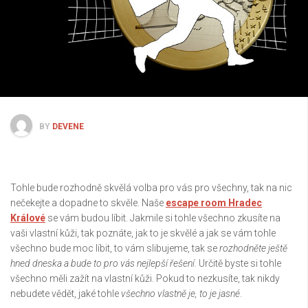
BY
DEVENE
Tohle bude rozhodně skvělá volba pro vás pro všechny, tak na nic
nečekejte a dopadne to skvěle. Naše
escape room Hradec
Králové
se vám budou líbit. Jakmile si tohle všechno zkusíte na
vaši vlastní kůži, tak poznáte, jak to je skvělé a jak se vám tohle
všechno bude moc líbit, to vám slibujeme, tak se
rozhodněte ještě
hned dneska a bude to pro vás nejlepší řešení
. Určitě byste si tohle
všechno měli zažít na vlastní kůži. Pokud to nezkusíte, tak nikdy
nebudete vědět, jaké tohle
všechno vlastně je, to je jasné
.