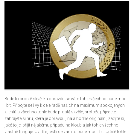
Bude to prostě skvělé a opravdu se vám tohle všechno bude moc
líbit. Připojte se i vy k celé řadě našich na maximum spokojených
klientů a všechno tohle bude prostě skvělé, protože přijedete,
zahrajete si hru, která je opravdu jiná a hodně originální, zažijte si,
jaké to je, přijít nějakému případu na kloub a jak tohle všechno
vlastně funguje. Uvidíte, jestli se vám to bude moc líbit. Určitě tohle