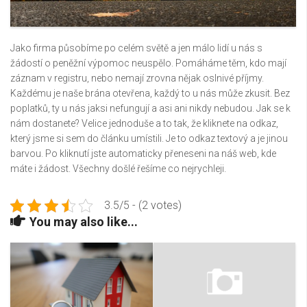
Jako firma působíme po celém světě a jen málo lidí u nás s
žádostí o peněžní výpomoc neuspělo. Pomáháme těm, kdo mají
záznam v registru, nebo nemají zrovna nějak oslnivé příjmy.
Každému je naše brána otevřena, každý to u nás může zkusit. Bez
poplatků, ty u nás jaksi nefungují a asi ani nikdy nebudou. Jak se k
nám dostanete? Velice jednoduše a to tak, že kliknete na odkaz,
který jsme si sem do článku umístili. Je to odkaz textový a je jinou
barvou. Po kliknutí jste automaticky přeneseni na náš web, kde
máte i žádost. Všechny došlé řešíme co nejrychleji.
3.5/5 - (2 votes)
You may also like...