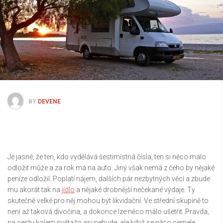
BY
DEVENE
Je jasné, že ten, kdo vydělává šestimístná čísla, ten si něco málo
odložit může a za rok má na auto. Jiný však nemá z čeho by nějaké
peníze odložil. Poplatí nájem, dalších pár nezbytných věcí a zbude
mu akorát tak na
jídlo
a nějaké drobnější nečekané výdaje. Ty
skutečně velké pro něj mohou být likvidační. Ve střední skupině to
není až taková divočina, a dokonce lze něco málo ušetřit. Pravda,
na cestu kolem světa to asi nebude, ale když se něco semele,