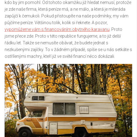
kdo by jim pomohl. Od tohoto okamžiku již hledat nemusí, protože
je zde naše firma, která peníze má, a ne málo, a která je mileráda
zapůjčí k čemukoli. Pokud přistoupíte na naše podmínky, my vám
půjčíme peníze. Většinou tolik, kolik si řeknete. A pozor,
vypomůžeme vám s financováním obytného karavanu
. Proto
jsme přece zde. Proto v této republice fungujeme, a to již delší
řádku let. Takže se nemusíte obávat, že budete jednat s
nezkušenými zajíčky. To v žádném případě, spíše se u nás setkáte s
ostřílenými machry, kteří již ve světě financí něco dokázali.