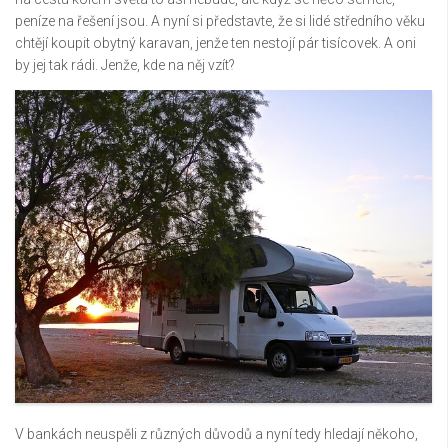
peníze na řešení jsou. A nyní si představte, že si lidé středního věku
chtějí koupit obytný karavan, jenže ten nestojí pár tisícovek. A oni
by jej tak rádi. Jenže, kde na něj vzít?
V bankách neuspěli z různých důvodů a nyní tedy hledají někoho,