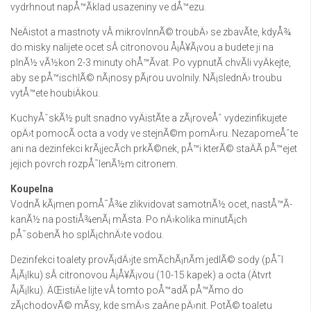
vydrhnout napÅ™Ã­klad usazeniny ve dÅ™ezu.
NeÄistot a mastnoty vÂ mikrovlnnÃ© troubÄ› se zbavÃ­te, kdyÅ¾
do misky nalijete ocet sÂ citronovou Å¡Å¥Ã¡vou a budete ji na
plnÃ½ vÃ½kon 2-3 minuty ohÅ™Ã­vat. Po vypnutÃ­ chvÃ­li vyÄkejte,
aby se pÅ™ischlÃ© nÃ¡nosy pÃ¡rou uvolnily. NÃ¡slednÄ› troubu
vytÅ™ete houbiÄkou.
KuchyÅˆskÃ½ pult snadno vyÄistÃ­te a zÃ¡roveÅˆ vydezinfikujete
opÄ›t pomocÃ­ octa a vody ve stejnÃ©m pomÄ›ru. NezapomeÅˆte
ani na dezinfekci krÃ¡jecÃ­ch prkÃ©nek, pÅ™i kterÃ© staÄÃ­ pÅ™ejet
jejich povrch rozpÅ¯lenÃ½m citronem.
Koupelna
VodnÃ­ kÃ¡men pomÅ¯Å¾e zlikvidovat samotnÃ½ ocet, nastÅ™Ã­
kanÃ½ na postiÅ¾enÃ¡ mÃ­sta. Po nÄ›kolika minutÃ¡ch
pÅ¯sobenÃ­ ho splÃ¡chnÄ›te vodou.
Dezinfekci toalety provÃ¡dÄ›jte smÃ­chÃ¡nÃ­m jedlÃ© sody (pÅ¯l
Å¡Ã¡lku) sÂ citronovou Å¡Å¥Ã¡vou (10-15 kapek) a octa (Ätvrt
Å¡Ã¡lku). ÄŒistiÄe lijte vÂ tomto poÅ™adÃ­ pÅ™Ã­mo do
zÃ¡chodovÃ© mÃ­sy, kde smÄ›s zaÄne pÄ›nit. PotÃ© toaletu