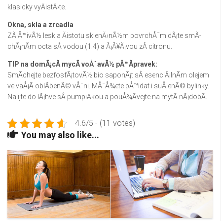
klasicky vyÄistÄ›te.
Okna, skla a zrcadla
ZÃ¡Å™ivÃ½ lesk a Äistotu sklenÄ›nÃ½m povrchÅ¯m dÃ¡te smÃ­
chÃ¡nÃ­m octa sÂ vodou (1:4) a Å¡Å¥Ã¡vou zÂ citronu.
TIP na domÃ¡cÃ­ mycÃ­ voÅˆavÃ½ pÅ™Ã­pravek:
SmÃ­chejte bezfosfÃ¡tovÃ½ bio saponÃ¡t sÂ esenciÃ¡lnÃ­m olejem
ve vaÅ¡Ã­ oblÃ­benÃ© vÅ¯ni. MÅ¯Å¾ete pÅ™idat i suÅ¡enÃ© bylinky.
Nalijte do lÃ¡hve sÂ pumpiÄkou a pouÅ¾Ã­vejte na mytÃ­ nÃ¡dobÃ­.
4.6/5 - (11 votes)
You may also like...