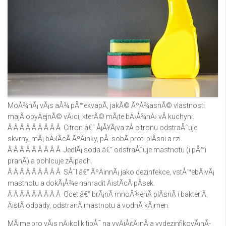
MoÅ¾nÃ¡ vÃ¡s aÅ¾ pÅ™ekvapÃ­, jakÃ© ÃºÅ¾asnÃ© vlastnosti
majÃ­ obyÄejnÃ© vÄ›ci, kterÃ© mÃ¡te bÄ›Å¾nÄ› vÂ kuchyni.
Â·Â Â Â Â Â Â Â Â Citron â€“ Å¡Å¥Ã¡va zÂ citronu odstraÅˆuje
skvrny, mÃ¡ bÄ›lÃ­cÃ­ ÃºÄinky, pÅ¯sobÃ­ proti plÃ­sni a rzi.
Â·Â Â Â Â Â Â Â Â JedlÃ¡ soda â€“ odstraÅˆuje mastnotu (i pÅ™i
pranÃ­) a pohlcuje zÃ¡pach.
Â·Â Â Â Â Â Â Â Â SÅ¯l â€“ ÃºÄinnÃ¡ jako dezinfekce, vstÅ™ebÃ¡vÃ¡
mastnotu a dokÃ¡Å¾e nahradit ÄistÃ­cÃ­ pÃ­sek.
Â·Â Â Â Â Â Â Â Â Ocet â€“ brÃ¡nÃ­ mnoÅ¾enÃ­ plÃ­snÃ­ i bakteriÃ­,
ÄistÃ­ odpady, odstranÃ­ mastnotu a vodnÃ­ kÃ¡men.
MÃ¡me pro vÃ¡s nÄ›kolik tipÅ¯ na vyÄiÅ¡tÄ›nÃ­ a vydezinfikovÃ¡nÃ­