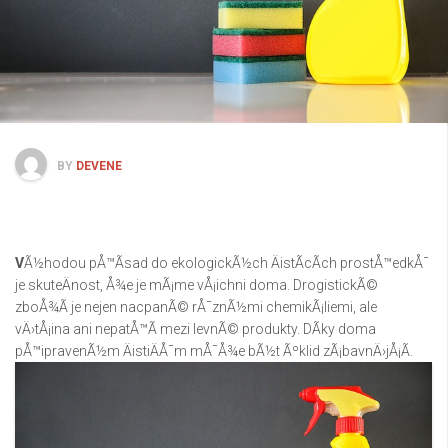
BY
DEVENE
V
Ã½hodou pÅ™Ã­sad do ekologickÃ½ch ÄistÃ­cÃ­ch prostÅ™edkÅ¯
je skuteÄnost, Å¾e je mÃ¡me vÅ¡ichni doma. DrogistickÃ©
zboÅ¾Ã­ je nejen nacpanÃ© rÅ¯znÃ½mi chemikÃ¡liemi, ale
vÄ›tÅ¡ina ani nepatÅ™Ã­ mezi levnÃ© produkty. DÃ­ky doma
pÅ™ipravenÃ½m ÄistiÄÅ¯m mÅ¯Å¾e bÃ½t Ãºklid zÃ¡bavnÄ›jÅ¡Ã­.