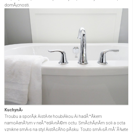
domÃ¡cnosti.
KuchynÄ›
Troubu a sporÃ¡k ÄistÄ›te houbiÄkou Äi hadÅ™Ã­kem
namoÄenÃ½m v neÅ™edÄ›nÃ©m octu. SmÃ­chÃ¡nÃ­m soli a octa
vznikne smÄ›s na styl ÄistÃ­cÃ­ho pÃ­sku. Touto smÄ›sÃ­ mÅ¯Å¾ete