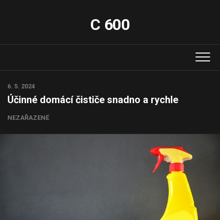
Skip
to
C 600
content
6. 5. 2024
Účinné domácí čističe snadno a rychle
NEZAŘAZENÉ