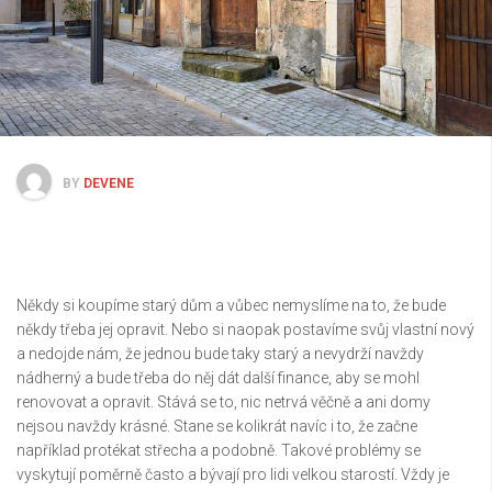
BY
DEVENE
Někdy si koupíme starý dům a vůbec nemyslíme na to, že bude
někdy třeba jej opravit. Nebo si naopak postavíme svůj vlastní nový
a nedojde nám, že jednou bude taky starý a nevydrží navždy
nádherný a bude třeba do něj dát další finance, aby se mohl
renovovat a opravit. Stává se to, nic netrvá věčně a ani domy
nejsou navždy krásné. Stane se kolikrát navíc i to, že začne
například protékat střecha a podobně. Takové problémy se
vyskytují poměrně často a bývají pro lidi velkou starostí. Vždy je