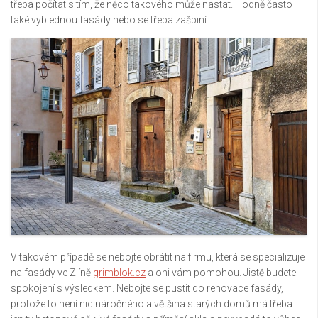
třeba počítat s tím, že něco takového může nastat. Hodně často
také vyblednou fasády nebo se třeba zašpiní.
V takovém případě se nebojte obrátit na firmu, která se specializuje
na fasády ve Zlíně
grimblok.cz
a oni vám pomohou. Jistě budete
spokojení s výsledkem. Nebojte se pustit do renovace fasády,
protože to není nic náročného a většina starých domů má třeba