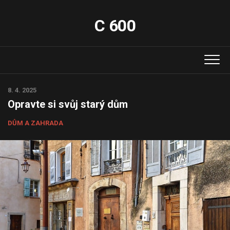
Skip
to
C 600
content
8. 4. 2025
Opravte si svůj starý dům
DŮM A ZAHRADA