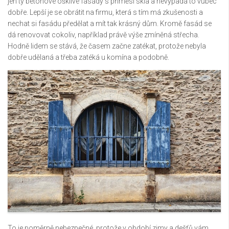
jen ty betonové ošklivé fasády s příměsí skla a nevypadá to vůbec
dobře. Lepší je se obrátit na firmu, která s tím má zkušenosti a
nechat si fasádu předělat a mít tak krásný dům.
Kromě fasád se
dá renovovat cokoliv, například právě výše zmíněná střecha.
Hodně lidem se stává, že časem začne zatékat, protože nebyla
dobře udělaná a třeba zatéká u komína a podobně.
To je poměrně nebezpečné, protože v období zimy a dešťů vám