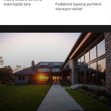
snem každé ženy
Podlahové topení je perfektní
výzva pro váš byt