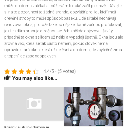
může do domu zatékat a může vám to také začít plesnivět. Dávejte
si na to pozor, není to žádná sranda, obzvlášť pro lidi, kteří mají
dřevěné stropy to může způsobit paseku.
Lidé si také nechávají
renovovat okna, protože také po nějaké domě začnou profukovat,
jak ten dům pracuje a začnou se třeba někde objevovat škvíry,
případně ta okna se lidem už nelíbí a vypadají špatně. Okna jsou ale
zrovna věc, která se tak často nemění, pokud člověk nemá
opravdu stará okna, která už netěsní a do domu jde zbytečně zima
a topení jde zase naopak ven.
4.4/5 - (5 votes)
You may also like...
Krásný a útulný domov je