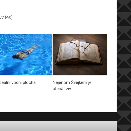
 votes)
deální vodní plocha
Nejenom Švejkem je
čtenář živ…