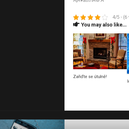
Å¡Å¥astnÃ©.Â
4/5 - (6
You may also like...
Zařiďte se útulně!
I