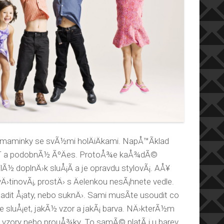
­ maminky se svÃ½mi holÄiÄkami. NapÅ™Ã­klad
sÅ¯ a podobnÃ½ ÃºÄes. ProtoÅ¾e kaÅ¾dÃ©
Ã½ doplnÄ›k sluÅ¡Ã­ a je opravdu stylovÃ¡. AÅ¥
vÄ›tinovÃ¡, prostÄ› s Äelenkou nesÃ¡hnete vedle.
adit Å¡aty, nebo suknÄ›. Sami musÃ­te usoudit co
e sluÅ¡et, jakÃ½ vzor a jakÃ¡ barva. NÄ›kterÃ½m
Ã­ vzory nebo prouÅ¾ky. To samÃ© platÃ­ i u barev.