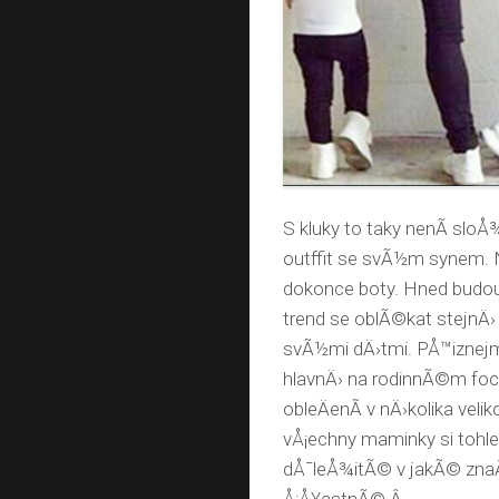
S kluky to taky nenÃ­ sl
outffit se svÃ½m synem. Na
dokonce boty. Hned budou 
trend se oblÃ©kat stejnÄ›
svÃ½mi dÄ›tmi. PÅ™iznejm
hlavnÄ› na rodinnÃ©m foce
obleÄenÃ­ v nÄ›kolika veli
vÅ¡echny maminky si tohl
dÅ¯leÅ¾itÃ© v jakÃ© znaÄ