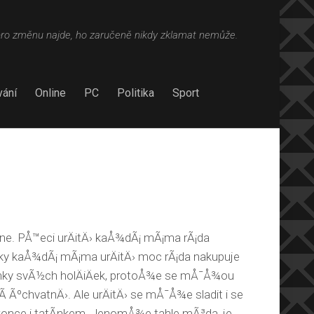
pro změnu najde, ho zaručeně nikdy zklamat nemůže.
ání
Online
PC
Politika
Sport
 ne. PÅ™eci urÄitÄ› kaÅ¾dÃ¡ mÃ¡ma rÃ¡da
aky kaÅ¾dÃ¡ mÃ¡ma urÄitÄ› moc rÃ¡da nakupuje
inky svÃ½ch holÄiÄek, protoÅ¾e se mÅ¯Å¾ou
Ã­ ÃºchvatnÄ›. Ale urÄitÄ› se mÅ¯Å¾e sladit i se
nce i tatÃ­nkem. JenomÅ¾e tahle mÃ³da, je