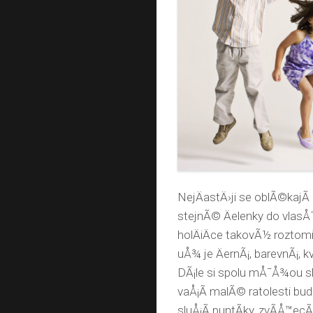
NejÄastÄ›ji se oblÃ©kajÃ
stejnÃ© Äelenky do vla
holÄiÄce takovÃ½ roztomil
uÅ¾ je ÄernÃ¡, barevnÃ¡, k
DÃ¡le si spolu mÅ¯Å¾ou sl
vaÅ¡Ã­ malÃ© ratolesti bud
sluÅ¡Ã­ puntÃ­ky, zvÃ­Å™ec