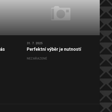
31. 7. 2025
22. 7
nás
Perfektní výběr je nutností
Nen
NEZAŘAZENÉ
NEZ