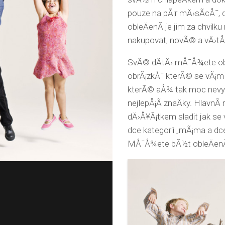
pouze na pÃ¡r mÄ›sÃ­cÅ¯, 
obleÄenÃ­ je jim za chvilk
nakupovat, novÃ© a vÄ›tÅ¡
SvÃ© dÃ­tÄ› mÅ¯Å¾ete obl
obrÃ¡zkÅ¯ kterÃ© se vÃ¡m 
kterÃ© aÅ¾ tak moc nevyn
nejlepÅ¡Ã­ znaÄky. HlavnÃ­
dÄ›Å¥Ã¡tkem sladit jak se
dce kategorii „mÃ¡ma a dce
MÅ¯Å¾ete bÃ½t obleÄenÃ­ 