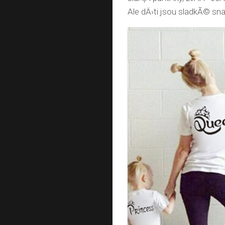
Ale dÄ›ti jsou sladkÃ© sn