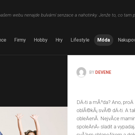
šem webu nenajde bulvární senzace a nahotinky. Jenže to, co tam 
nce
Firmy
Hobby
Hry
Lifestyle
Móda
Nakupov
BY
DEVENE
DÄ›ti a mÃ³da? Ano, proÄ
oblÃ©kÃ¡ svÃ© dÄ›ti. A t
obleÄenÃ­. NejvÃ­ce mam
spoleÄnÄ› sladit a vypadaj
svÃ½m chlapeÄkem a doko