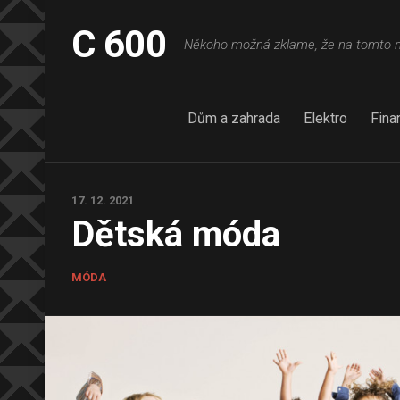
Skip
to
C 600
Někoho možná zklame, že na tomto na
content
Dům a zahrada
Elektro
Fina
17. 12. 2021
Dětská móda
MÓDA