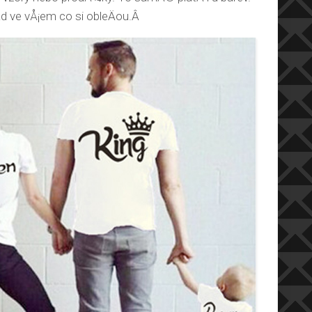
ad ve vÅ¡em co si obleÄou.Â