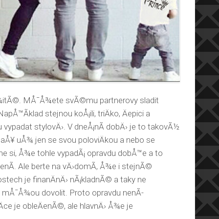
oÅ¾itÃ©. MÅ¯Å¾ete svÃ©mu partnerovy sladit
pÅ™Ã­klad stejnou koÅ¡ili, triÄko, Äepici a
vypadat stylovÄ›. V dneÅ¡nÃ­ dobÄ› je to takovÃ½
 aÅ¥ uÅ¾ jen se svou poloviÄkou a nebo se
e si, Å¾e tohle vypadÃ¡ opravdu dobÅ™e a to
nÃ­. Ale berte na vÄ›domÃ­, Å¾e i stejnÃ©
kostech je finanÄnÄ› nÃ¡kladnÃ© a taky ne
e mÅ¯Å¾ou dovolit. Proto opravdu nenÃ­
ce je obleÄenÃ©, ale hlavnÄ› Å¾e je