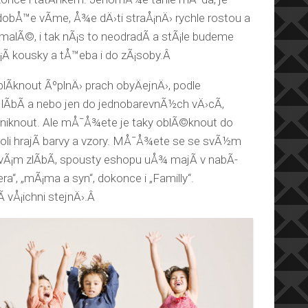
dobÅ™e vÃ­me, Å¾e dÄ›ti straÅ¡nÄ› rychle rostou a
u malÃ©, i tak nÃ¡s to neodradÃ­ a stÃ¡le budeme
Ã­ kousky a tÅ™eba i do zÃ¡soby.Â
Ã­knout ÃºplnÄ› prach obyÄejnÄ›, podle
lÃ­bÃ­ a nebo jen do jednobarevnÃ½ch vÄ›cÃ­,
iknout. Ale mÅ¯Å¾ete je taky oblÃ©knout do
 roli hrajÃ­ barvy a vzory. MÅ¯Å¾ete se se svÃ½m
 vÃ¡m zlÃ­bÃ­, spousty eshopu uÅ¾ majÃ­ v nabÃ­
ra“, „mÃ¡ma a syn“, dokonce i „Familly“.
vÅ¡ichni stejnÄ›.Â